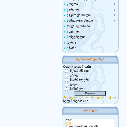
კახეთი
ქართლი
ქვემო ქართლი
სამცხე–ჯავახეთი
რაჭა–ლეჩხუმი
იმერეთი
სანეგრელო
გურია
აჭარა
ჩვენი გამოკითხვა
Оцените мой сайт
შესანიშნავი
კარგი
ნორმალური
ცუდი
საშინელი
შედეგები
|
გამოკითხვების არქივი
სულ პასუხი:
137
მინი-ჩეთი