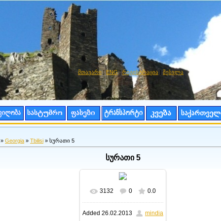
მთავარი
|
ENG
|
რეგისტრაცია
|
შესვლა
»
Georgia
»
Tbilisi
» სურათი 5
სურათი 5
3132
0
0.0
In real size
914x1127
/
Added
26.02.2013
mindia
142.0Kb