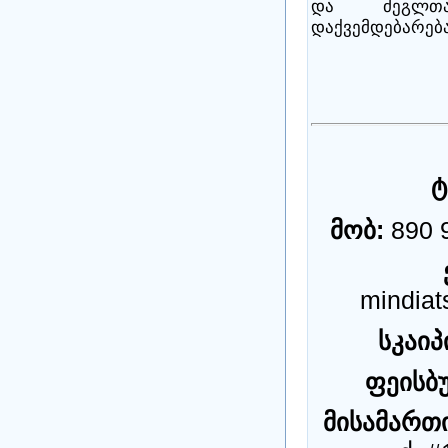
და ძეგლთა
დაქვემდებარება
ტ
მობ:
890 
mindiat
ს
კა
ი
პ
ფეისბუ
მისამართ