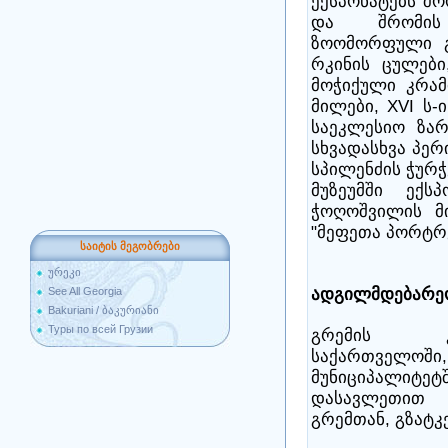
ექსპონატებს შო
და შრომის 
ზოომორფული გამ
რკინის ცულები,
მოჭიქული კრამ
მილები, XVI ს-
საეკლესიო ზარ
სხვადასხვა პერ
სპილენძის ჭურ
მუზეუმში ექს
ჭოღოშვილის მ
"მეფეთა პორტრე
საიტის მეგობრები
ურეკი
ადგილმდებარე
See All Georgia
Bakuriani / ბაკურიანი
Туры по всей Грузии
გრემის კო
საქართველოში
მუნიციპალი
დასავლეთით 
გრემთან, გზატკ