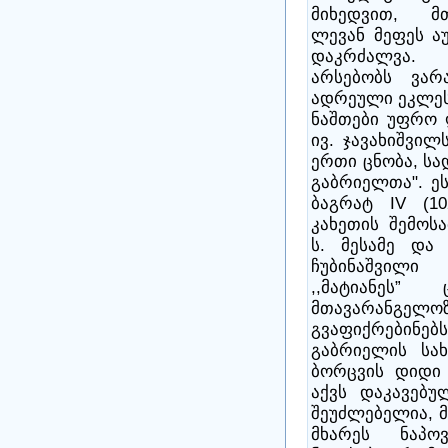
მიხედვით, მ
ლევან მეფეს აუ
დაკრძალვა.
არსებობს ვარ
ადრეული ეკლეს
ნაშთები უფრო 
ივ. ჯავახიშვილ
ერთი ცნობა, სა
გაბრიელთა". ეს
ბაგრატ IV (1
კახეთის შემოს
ს. მესამე და 
ჩუბინაშვილი
,,მატიანეს”
მთავარანგე
გვაფიქრებინებს 
გაბრიელის სახ
ბორცვის დიდი 
აქვს დაკავებუ
შეუძლებელია, 
მხარეს ნაპო