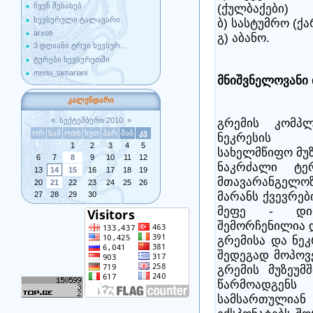
ჩვენ შესახებ
(ქულბაქები)
ხევსურული ტალავარი
ბ) სასტუმრო (ქ
arxoti
გ) აბანო.
3 დღიანი ტრუი ხევსურ...
ტურები ხევსურეთში
menu_tamariani
მნიშვნელოვანი
კალენდარი
«
სექტემბერი 2010
»
გრემის კომპლ
ორ
სამ
ოთხ
ხუთ
პარ
შაბ
კვ
ნეკრესის ი
1
2
3
4
5
სახელმწიფო მუზ
6
7
8
9
10
11
12
ნაკრძალი ტე
13
14
15
16
17
18
19
მთავარანგელოზი
20
21
22
23
24
25
26
მარანს ქვევრებ
27
28
29
30
მეფე - დიდ
შემორჩენილია 
გრემისა და ნე
შედეგად მოპოვ
გრემის მუზეუმ
წარმოადგე
სამსართული