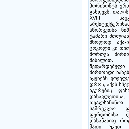
ჰორიზონტს ერთ
გასდევს. თაღის
XVIII საუკ
არქიტექტურისა
სწორკუთხა ნიშ
ტაძარი მთლიან
მხოლოდ აქა-ი
ცოკოლი კი თითქ
მორთვა ძირით
მასალით. ა
შეფარდებუ
ძირითადი ხაზებ
აყენებს ყოველ
დროს, აქვს სპ
აგურებიც. ფა
დასავლეთისა,
თვალსაჩინოა
სამრეკლო ფ
ფერდობისა 
დასანახია). რო
მათი უკეთ მ