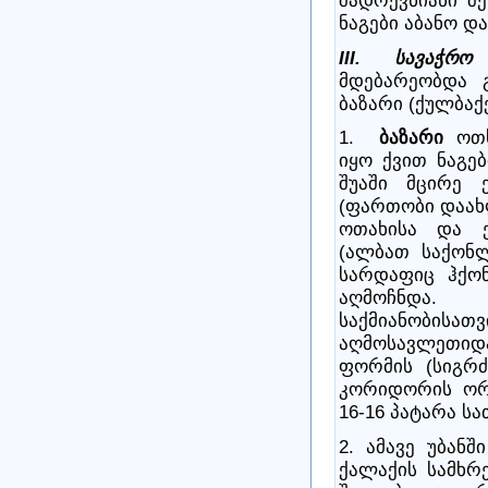
შადრევნიანი შე
ნაგები აბანო და
III. სავაჭრ
მდებარეობდა 
ბაზარი (ქულბაქ
1.
ბაზარი
ოთხ
იყო ქვით ნაგებ
შუაში მცირე 
(ფართობი დაახ
ოთახისა და ე
(ალბათ საქონლ
სარდაფიც ჰქონ
აღმოჩნდა.
საქმიანობისათ
აღმოსავლეთიდა
ფორმის (სიგრძ
კორიდორის ორ
16-16 პატარა სა
2. ამავე უბანშ
ქალაქის სამხრ