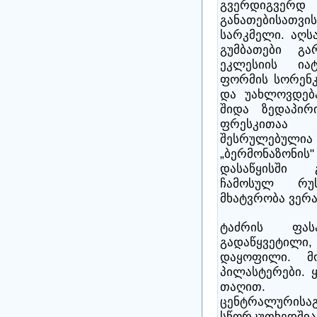
გვერდიგვერ
განათებისათვი
სარკმელი. აღს
გუმბათები გა
ეკლესიის ია
ფორმის სორენკ
და უახლოვდება
შიდა ზედაპი
ფრესკითაა
შესრულებ
„ბერმონაზონი
დასაწყისში 
ჩამოსულ რუს
მხატვრობა ვერა
ტაძრის ფას
გადაწყვეტილი,
დაყოფილი. მ
პილასტერები. 
თაღით. გვ
ცენტრალურისა
სწორკუთხედშია