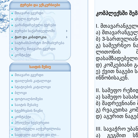
ტურები და ექსკურსიები
კომპლექსში შემ
მთავარი გვერდი
ცხელი ტურები
I. მთავარანგე
გარანტირებული ტურები
ტურები საქართველოში
ა) მთავარანგე
ტაო და კაბადოკია
ბ) 3-სართულია
სატრანსპორტო მომსახურება
გ) სამეურნეო ნ
მეორე მთავარი გვერდი
ლითონის მ
კონტაქტი
დასამზადებელი
დ) კოშკებიანი 
საიტის მენიუ
ე) ქვით ნაგები
მთავარი გვერდი
ინწობისაკენ.
ფაილების კატალოგი
სტატიების კატალოგი
II. სამეფო რეზი
ბლოგი
ა) სამეფო სასა
ფოტოალბომები
ბ) შადრევნიანი
საიტის შესახე
გ) რვაკუთხა კო
სტუმრების წიგნი
დ) აგურით ნაგებ
კონტაქტი
პროექტი ხევსურეთი
III. სავაჭრო უბა
ტურისტული აღჭურვილობა
ა) გეგმით ს
საცდელი გვერდი და ლი...