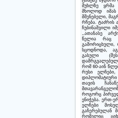
ტახტზე მჯდარი
მუხლზე ყრმა 
მხოლოდ იმას
მშენებელი, მაგ
რჩება. ტაძრის 
ჩუბინაშვილი იშ
,,ათანასე არ
წელია რაც ტ
გამორიცხული, 
სცოდნოდა, ა
გასული (შე
დამრგვალებულა
რომ 60-აინ წლე
რუსი ელჩები,
დიპლომატიური 
თავის ჩანაწ
მთავარანგელოზ
როგორც პირველ
ენიჭება. ერთ-ე
ელჩები მოსუ
გაჩერებულან მ
რომელიც ციხ