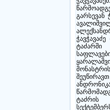
ჭავჭავა
წარმოად
გარსევან 
ავალიშ
ალექსანდრ
ჭავჭავაძე
ტაძარშ
საფლავე
ყარალა
მონასტრი
შეუწირავთ
ანდრონიკ
წარმომად
ტაძრის
სექტემბე