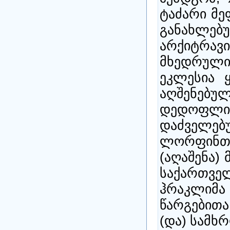
ტაძარი მე
განახლებუ
არქიტრა
მხედრული
ეკლესია ყ
აღშენებუ
დედოფ
დაძველე
ლორფინთა
(აღაშენა)
საქართ
ჰრაკლიმა
წარგებით
(და) სამხ