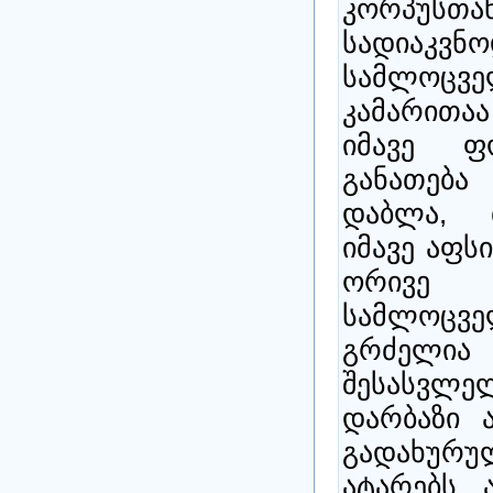
კორპუსთ
სადიაკვ
სამლოცვ
კამარითა
იმავე ფ
განათება
დაბლა, მ
იმავე აფს
ორივე 
სამლოც
გრძელია
შესასვლ
დარბაზი 
გადახურუ
ატარებს 