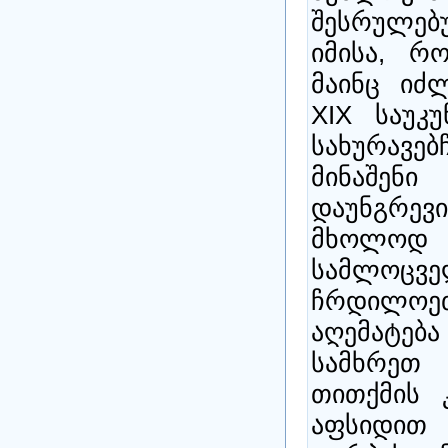
შესრულებ
იმისა, რო
მაინც იძ
XIX საუკუ
სახურავე
მინაშენ
დაუნგრე
მხოლოდ 
სამლოცვ
ჩრდილოე
აღემატება
სამხრეთ
თითქმის 
აფსიდით 