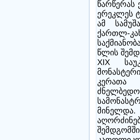
წარწერას 
ერეკლეს ტ
ამ სამუ
ქართლ-კ
საქმიანო
წლის შემდ
XIX საუ
მონასტერი
კერათა
ძნელბედობ
სამონასტ
მინელდ
აღორძინებ
შემდგომშ
კათოლიკ