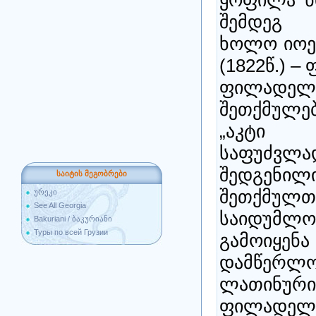
ყოფილა ნ
შემდეგ 
ხოლო იოე
(1822წ.) 
ფილად
შეთქმულებ
„აკტი 
საფუძვლ
შედგენილი
საიტის მეგობრები
შეთქმულთ
ურეკი
See All Georgia
საიდუმლ
Bakuriani / ბაკურიანი
Туры по всей Грузии
გამოიყ
დამწერლ
ლათინური 
ფილადელფ