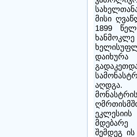
სახელთანა
მისი ღვა
1899 წელ
ხანმოკლ
ხელისუფ
დაიხურა
გადაკე
სამონასტ
აღდგა.
მონასტ
ღმრთისმშო
ეკლესიის
მდებარე
შემდეგ ის