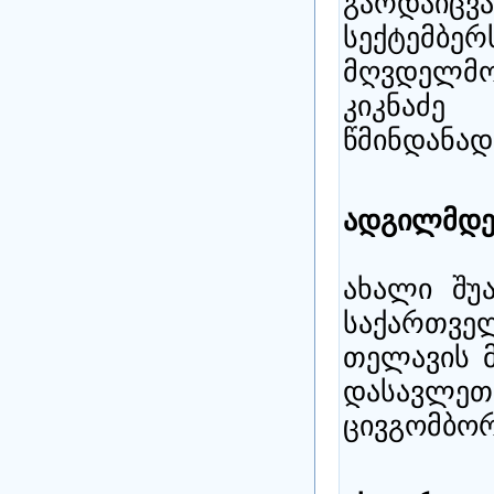
გარდაი
სექტემბერ
მღვდელმ
კიკნაძე
წმინდანად
ადგილმდე
ახალი შუ
საქართვე
თელავის მ
დასავლ
ცივგომბორ