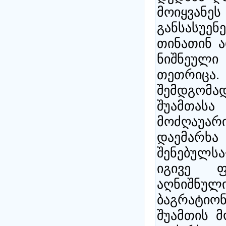
მოიყვანეს
განსასუე
თინათინ ა
ნიშნეულ
თეთრიცა
შემდგომ
შუამთასა
მოძღაუარ
დაემარ
შენებულსა
იგივე 
აღნიშნ
ბაგრატიონ
შუამთის მ