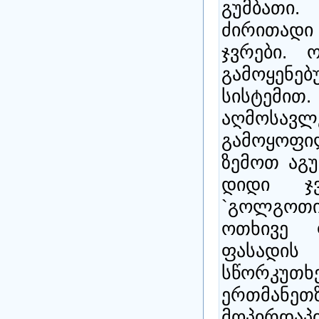
გუმბათი
ძირითადი
ჯვრები. 
გამოყენე
სისტემით
აღმოსავ
გამოყოფ
ზემოთ აგუ
დიდი ჯვ
`გოლგოთ
ოთხივე 
ფასადის
სწორკუთხე
ერთმან
მოპირდაპ