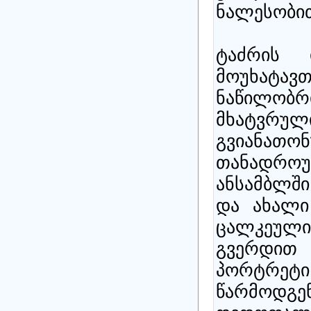
ნალესობი
ტაძრის ი
მოუხატა
ნაწილო
მხატვ
გვიანა
თანად
ანსამბლშ
და ახალი
ცალკეუ
გვერდით 
პორტრ
წარმოდგ