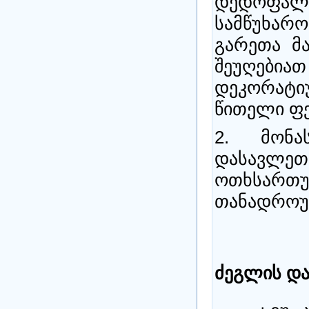
დედოფალი 
სამწუხარო
გარეთა მ
შეუღები
დეკორატ
წითელი ფე
2. მონა
დასავლე
ოთხსართუ
თანადროუ
ძეგლის და