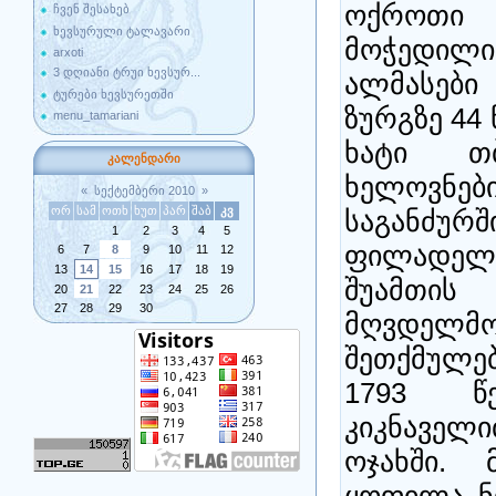
ოქროთი 
ჩვენ შესახებ
ხევსურული ტალავარი
მოჭედილ
arxoti
3 დღიანი ტრუი ხევსურ...
ალმასები
ტურები ხევსურეთში
ზურგზე 44 
menu_tamariani
ხატი თბ
კალენდარი
ხელოვნებ
«
სექტემბერი 2010
»
ორ
სამ
ოთხ
ხუთ
პარ
შაბ
კვ
საგანძურშ
1
2
3
4
5
ფილადელფ
6
7
8
9
10
11
12
13
14
15
16
17
18
19
შუამ
20
21
22
23
24
25
26
27
28
29
30
მღვდელმ
შეთქმულებ
1793 წ
კიკნაველი
ოჯახში.