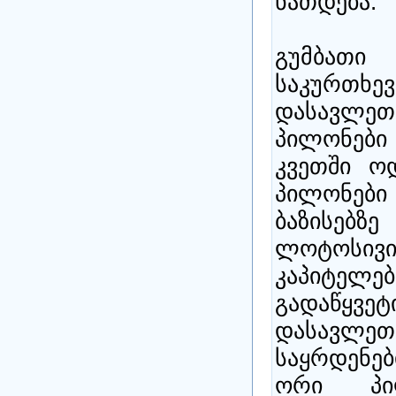
ნათდება.
გუმბათი
საკურთ
დასავლე
პილონები
კვეთში ო
პილონებ
ბაზისებზ
ლოტოს
კაპიტელ
გადაწყ
დასავლეთ
საყრდენე
ორი პი