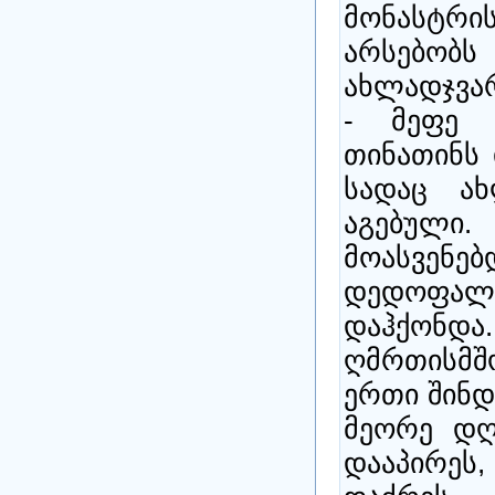
მონასტრ
არსებ
ახლადჯვა
- მეფე 
თინათინს 
სადაც ახ
აგებული.
მოასვენ
დედოფალ
დაჰქო
ღმრთისმშ
ერთი შინდ
მეორე დღ
დააპირე