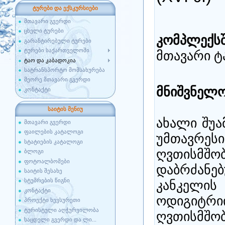
ტურები და ექსკურსიები
მთავარი გვერდი
ცხელი ტურები
კომპლექსშ
გარანტირებული ტურები
ტურები საქართველოში
მთავარი ტ
ტაო და კაბადოკია
სატრანსპორტო მომსახურება
მეორე მთავარი გვერდი
მნიშვნელო
კონტაქტი
საიტის მენიუ
ახალი შუა
მთავარი გვერდი
ფაილების კატალოგი
უმთავრე
სტატიების კატალოგი
ღვთისმ
ბლოგი
ფოტოალბომები
დაბრძან
საიტის შესახე
სტუმრების წიგნი
კანკელის
კონტაქტი
ოდიგიტ
პროექტი ხევსურეთი
ტურისტული აღჭურვილობა
ღვთისმშ
საცდელი გვერდი და ლი...