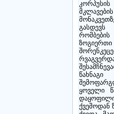
კორპუსი
მკლავების
მონაკვეთზ
გასდევს
რომბების 
ზოგიერთი
შორენკეცე
რვაგვერ
შესამჩნე
წახნა
შემოფარ
ყოველი წ
დაყოფილი
ქვემოდან 
ქვედა მა