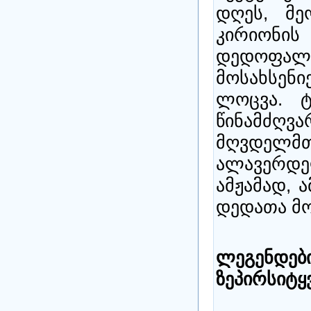
დღეს, მე
კირიონი
დედოფა
მოსახსენი
ლოცვა. ტ
წინამ
მღვდელმ
ალავერდე
ამჟამად, 
დედათა მო
ლეგენდ
ზეპირსიტყ