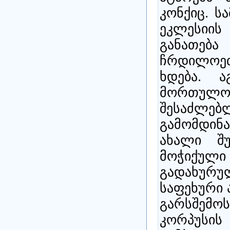
კონქიც. ს
ეკლესიის
განათებ
ჩრდილოე
ხდება. ა
მორთ
შესაძლებ
გამომდინ
ახალი შ
მოჭიქუ
გადახურ
საფეხური 
გარსშემო
კორპუსის