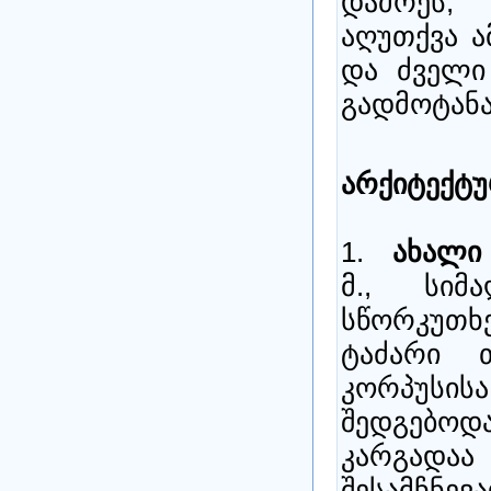
დაძრეს,
აღუთქვა ა
და ძველი
გადმოტანა
არქიტექტ
1.
ახალი
მ., სიმ
სწორკუთ
ტაძარი 
კორპუსისა
შედგებო
კარგადაა
შესამჩნევ