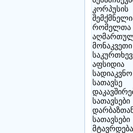
კორპუსის
შემქმნე
რომელთა
აღმართ
მონაკვ
საკურთხევ
აფსიდია 
სადიაკვნ
სათავსე 
დაკავშირ
სათავსები
დარბაზთა
სათავს
მტავრდე