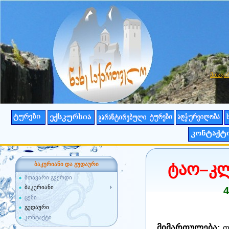
მთავა
ტაო–კლ
ბაკურიანი და გუდაური
მთავარი გვერდი
ბაკურიანი
4
ცემი
გუდაური
კონტაქტი
მიმართულება:
თ