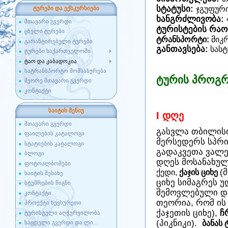
სტატუსი:
ჯგუფურ
ტურები და ექსკურსიები
ხანგრძლივობა:
მთავარი გვერდი
ტურისტების რაო
ცხელი ტურები
ტრანსპორტი:
მიკ
გარანტირებული ტურები
განთავსება:
სასტ
ტურები საქართველოში
ტაო და კაბადოკია
სატრანსპორტო მომსახურება
ტურის პროგრ
მეორე მთავარი გვერდი
კონტაქტი
საიტის მენიუ
I დღე
მთავარი გვერდი
გასვლა თბილისი
ფაილების კატალოგი
მერსედერს სპრ
სტატიების კატალოგი
გადაკვეთა ვალე
ბლოგი
დღეს მოსანახუ
ფოტოალბომები
ქედი,
ქაჯის ციხე
(
საიტის შესახე
ციხე სიმაგრეს უ
სტუმრების წიგნი
შემოვლებული და
კონტაქტი
თეორია, რომ ის 
პროექტი ხევსურეთი
ქაჯეთის ციხე),
ჩ
ტურისტული აღჭურვილობა
(პიკნიკი).
ბანას 
საცდელი გვერდი და ლი...