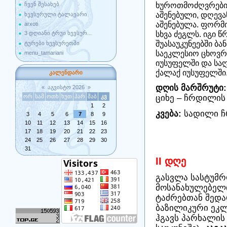
ხუროთმოძღვრების 
ჩვენ შესახებ
აშენებული, დღევა
ხევსურული ტალავარი
აშენებულა. ფორმი
arxoti
სხვა ძეგლს. იგი წ
3 დღიანი ტრუი ხევსურ...
შუასაუკუნეებში ბ
ტურები ხევსურეთში
საეკლესიო ცხოვრე
menu_tamariani
იუსუფელში და საღ
ქალაქ იუსუფელში.
კალენდარი
დღის მარშრუტი:
«
აგვისტო 2026
»
ციხე – ჩრდილის 
ორ
სამ
ოთხ
ხუთ
პარ
შაბ
კვ
1
2
კვება:
სადილი ჩრ
3
4
5
6
7
8
9
10
11
12
13
14
15
16
17
18
19
20
21
22
23
24
25
26
27
28
29
30
31
II დღე
გასვლა სასტუმრ
მოსანახულებელ
ტაძრებთან შედა
ბაზილიკური ეკლ
ჰგავს პარხალის