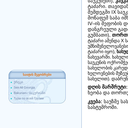
საუკუნეში),
კავკ
ტაძარი. თავიდან
შემდეგში IX სა
მოწაფემ საბა ი
IV–ის მეფობის დ
დანგრეული გად
გუმბათი),
თორთუ
ტაძარი აშენდა X 
უმნიშვნელოვანეს
ტაძარი იყო),
ხახ
ნახევარში. ხახულ
საუკუნის ოქრომჭე
სახელობის კარედ
ხელოვნების მუზეუ
საიტის მეგობრები
სახელით). დაბრუნ
ურეკი
დღის მარშრუტი:
See All Georgia
ხეობა და თორთუ
Bakuriani / ბაკურიანი
Туры по всей Грузии
კვება:
საუზმე სა
სასტუმროში.