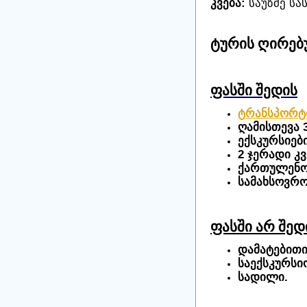
კვება:
საუზმე სა
ტურის ღირე
ფასში შედის
ტრანსპორტ
ღამისთევა 
ექსკურსიებ
2 ჯერადი კ
ქართულენო
სამახსოვრო
ფასში არ შე
დამატებითი
საექსკურსი
სადილი.