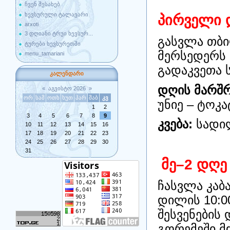
ჩვენ შესახებ
ხევსურული ტალავარი
პირველი 
arxoti
3 დღიანი ტრუი ხევსურ...
გასვლა თბი
ტურები ხევსურეთში
მერსედერს 
menu_tamariani
გადაკვეთა 
კალენდარი
დღის მარშრ
«
აგვისტო 2026
»
ორ
სამ
ოთხ
ხუთ
პარ
შაბ
კვ
უნიე – ტოკა
1
2
3
4
5
6
7
8
9
კვება:
სადილ
10
11
12
13
14
15
16
17
18
19
20
21
22
23
24
25
26
27
28
29
30
31
მე–2 დღე
ჩასვლა კაბა
დილის 10:00
შესვენების 
გორემეში მ